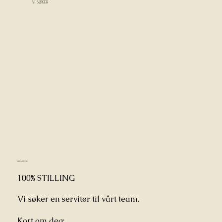
VI SØKER
SERVITØR
100% STILLING
Vi søker en servitør til vårt team.
Kort om deg: