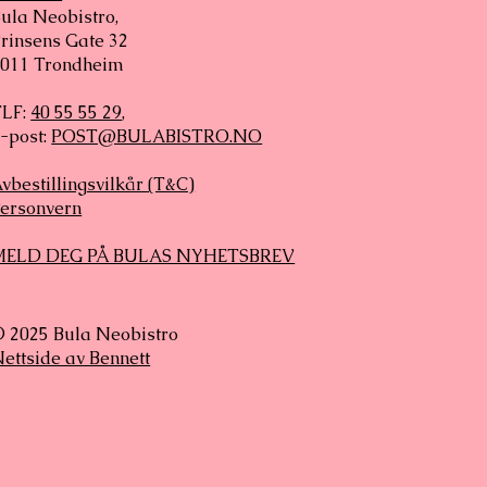
ula Neobistro,
rinsens Gate 32
011 Trondheim
TLF:
40 55 55 29
,
-post:
POST@BULABISTRO.NO
vbestillingsvilkår (T&C)
ersonvern
MELD DEG PÅ BULAS NYHETSBREV
 2025 Bula Neobistro
ettside av Bennett