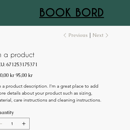
BOOK BORD
Previous
Next
'm a product
SKU
U:
671253175371
671253175371
inal
Sale
0,00 kr
95,00 kr
e
price
m a product description. I'm a great place to add 
re details about your product such as sizing, 
terial, care instructions and cleaning instructions.
antity