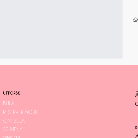
UTFORSK
BULA
O
RESERVER BORD
OM BULA
K
SE MENY
A
VINKART