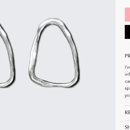
P
I'
in
ca
sp
yo
R
S