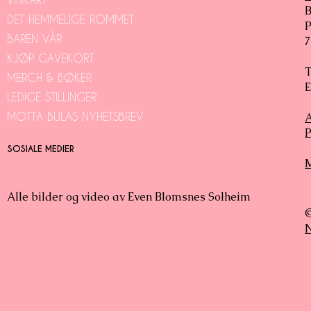
B
DET HEMMELIGE ROMMET
P
BAREN VÅR
7
KJØP GAVEKORT
MERCH & BØKER
E
LEDIGE STILLINGER
MOTTA BULAS NYHETSBREV
A
P
SOSIALE MEDIER
Alle bilder og video av Even Blomsnes Solheim
©
N