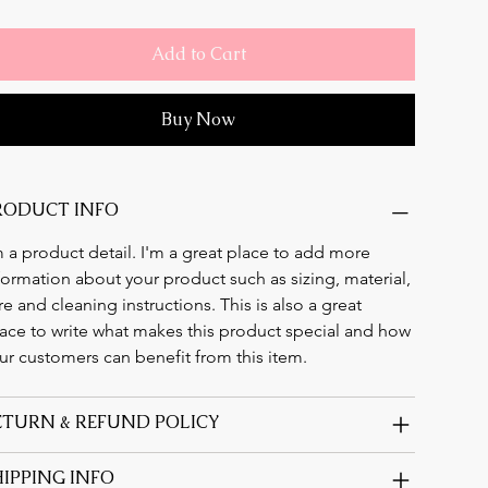
Add to Cart
Buy Now
RODUCT INFO
m a product detail. I'm a great place to add more 
formation about your product such as sizing, material, 
re and cleaning instructions. This is also a great 
ace to write what makes this product special and how 
ur customers can benefit from this item.
ETURN & REFUND POLICY
HIPPING INFO